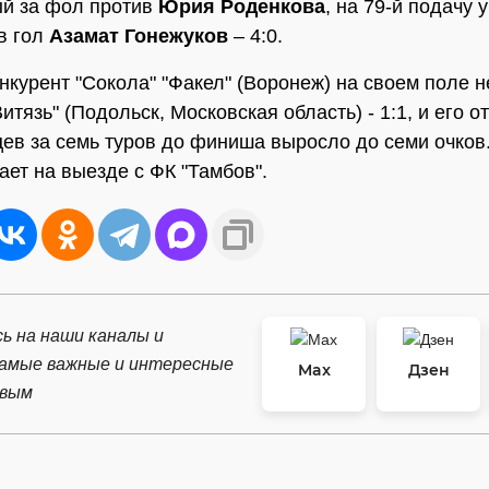
й за фол против
Юрия Роденкова
, на 79-й подачу 
в гол
Азамат Гонежуков
– 4:0.
нкурент "Сокола" "Факел" (Воронеж) на своем поле н
итязь" (Подольск, Московская область) - 1:1, и его о
цев за семь туров до финиша выросло до семи очков.
ает на выезде с ФК "Тамбов".
ь на наши каналы и
самые важные и интересные
Max
Дзен
рвым