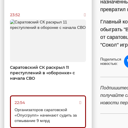
назначенны
превратил 
23:52
Главный ко
обыграть "В
от саратов
"Сокол" игр
Поделиться
новостью:
Саратовский СК раскрыл 11
преступлений в «оборонке» с
начала СВО
Подпишитес
получайте 
22:54
новости пе
Организаторов саратовской
«Опусгрупп» начинают судить за
отмывание 9 млрд