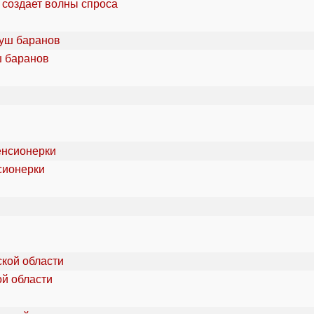
 создает волны спроса
ш баранов
сионерки
ой области