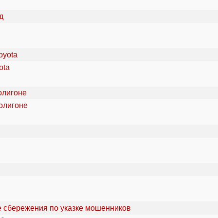
ota
олигоне