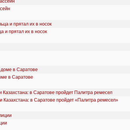
ссейн
а и прятал их в носок
оме в Саратове
и Казахстана: в Саратове пройдет «Палитра ремесел»
ции