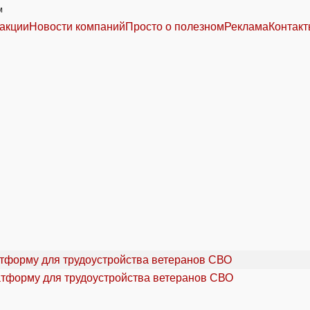
м
акции
Новости компаний
Просто о полезном
Реклама
Контак
атформу для трудоустройства ветеранов СВО