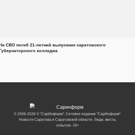
На СВО погиб 21-летний выпускник саратовского
Губернаторского колледжа
© 2006-2026 © "СарИнформ". Сетевое издание "СарИнформ".
Новости Саратова и Саратовской области. Люди, места,
события. 18+