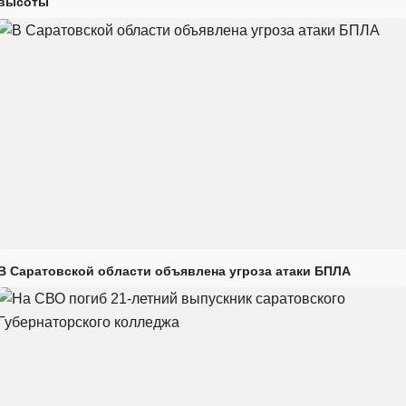
высоты
В Саратовской области объявлена угроза атаки БПЛА