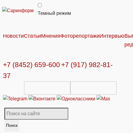
Темный режим
Новости
Статьи
Мнения
Фоторепортажи
Интервью
Вы
ре
+7 (8452) 659-600
+7 (917) 982-81-
37
Поиск