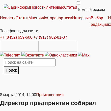
Новости
Интервью
Статьи
Темный режим
Новости
Статьи
Мнения
Фоторепортажи
Интервью
Выбор
Н
редакции
к
Телефоны для связи
+7 (8452) 659-600
+7 (917) 982-81-37
Поиск
8 марта 2014, 14:00
Происшествия
Директор предприятия собирал