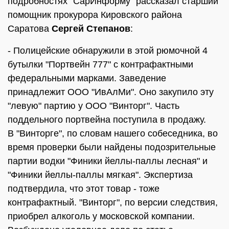
подробностях "СарИнформу" рассказал старший
помощник прокурора Кировского района
Саратова
Сергей Степанов
:
- Полицейские обнаружили в этой рюмочной 4
бутылки "Портвейн 777" с контрафактными
федеральными марками. Заведение
принадлежит ООО "ИвАлМи". Оно закупило эту
"левую" партию у ООО "Винторг". Часть
поддельного портвейна поступила в продажу.
В "Винторге", по словам нашего собеседника, во
время проверки были найдены подозрительные
партии водки "Финики йеллы-паллы лесная" и
"Финики йеллы-паллы мягкая". Экспертиза
подтвердила, что этот товар - тоже
контрафактный. "Винторг", по версии следствия,
приобрел алкоголь у московской компании.