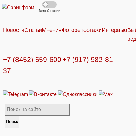
Темный режим
Новости
Статьи
Мнения
Фоторепортажи
Интервью
Вы
ре
+7 (8452) 659-600
+7 (917) 982-81-
37
Поиск