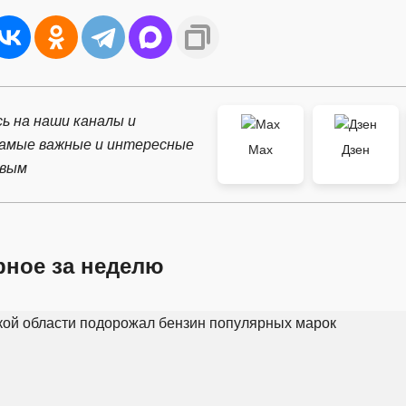
ь на наши каналы и
самые важные и интересные
Max
Дзен
рвым
рное за неделю