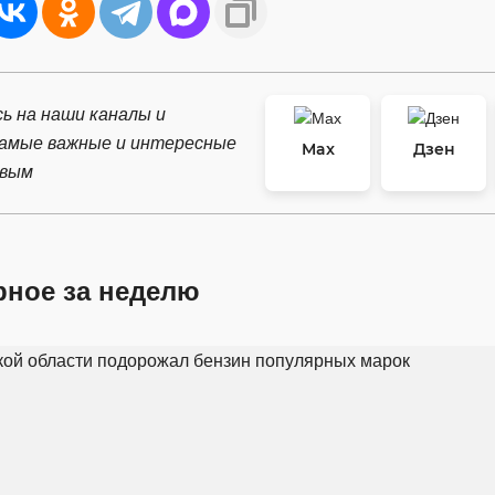
ь на наши каналы и
самые важные и интересные
Max
Дзен
рвым
рное за неделю