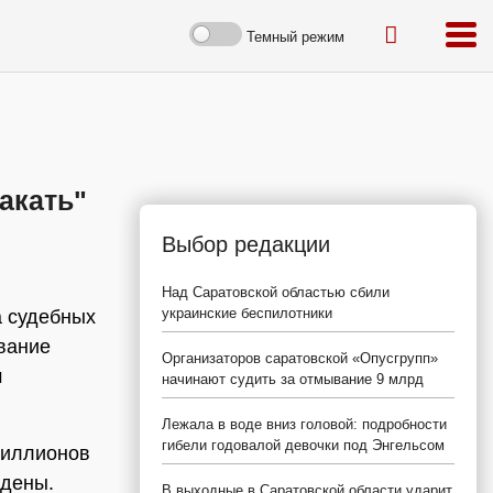
Темный режим
акать"
Выбор редакции
Над Саратовской областью сбили
украинские беспилотники
а судебных
ование
Организаторов саратовской «Опусгрупп»
м
начинают судить за отмывание 9 млрд
Лежала в воде вниз головой: подробности
гибели годовалой девочки под Энгельсом
миллионов
едены.
В выходные в Саратовской области ударит