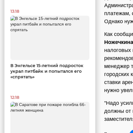
Администра
13:18
платежам, 
Однако нуж
Как сообщи
Ножечкин
налоговых 
рекомендов
В Энгельсе 15-летний подросток
менеджер т
украл питбайк и попытался его
городских 
«спрятать»
ставки аре
нужно увел
12:18
"Надо усил
должны от 
заместител