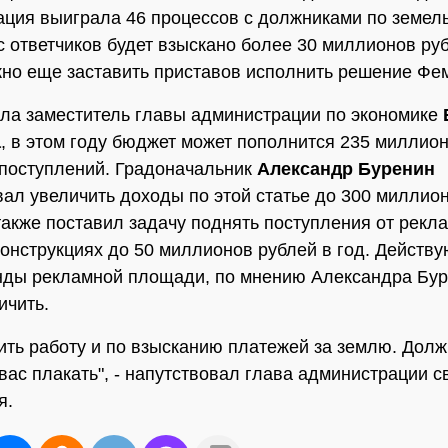
ция выиграла 46 процессов с должниками по земел
с ответчиков будет взыскано более 30 миллионов ру
но еще заставить приставов исполнить решение Фе
ла заместитель главы администрации по экономике
а
, в этом году бюджет может пополнится 235 миллио
поступлений. Градоначальник
Александр Буренин
ал увеличить доходы по этой статье до 300 миллион
акже поставил задачу поднять поступления от рекл
конструкциях до 50 миллионов рублей в год. Действ
нды рекламной площади, по мнению Александра Бур
ичить.
ить работу и по взысканию платежей за землю. Дол
вас плакать", - напутствовал глава администрации с
я.