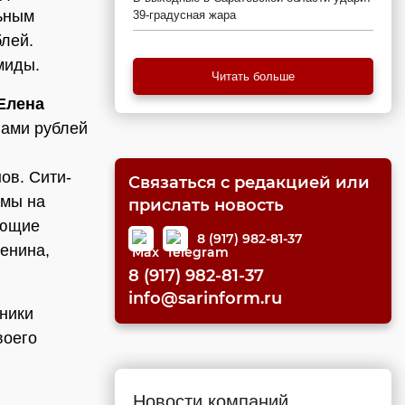
ьным
39-градусная жара
блей.
миды.
Читать больше
Елена
нами рублей
ов. Сити-
Связаться с редакцией или
амы на
прислать новость
ующие
8 (917) 982-81-37
енина,
8 (917) 982-81-37
info@sarinform.ru
жники
воего
Новости компаний