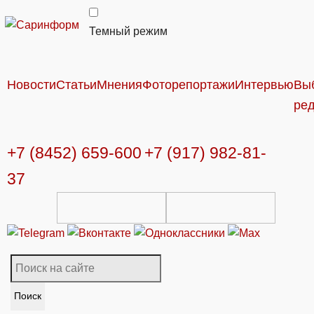
Темный режим
Новости
Статьи
Мнения
Фоторепортажи
Интервью
Вы
ре
+7 (8452) 659-600
+7 (917) 982-81-
37
Поиск