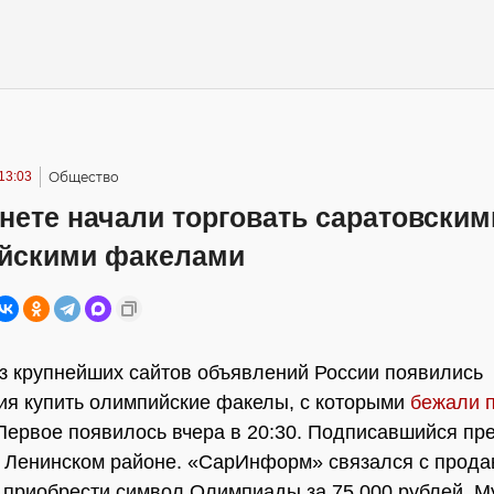
13:03
Общество
нете начали торговать саратовским
йскими факелами
з крупнейших сайтов объявлений России появились
я купить олимпийские факелы, с которыми
бежали 
 Первое появилось вчера в 20:30. Подписавшийся пр
в Ленинском районе. «СарИнформ» связался с продав
приобрести символ Олимпиады за 75 000 рублей. М