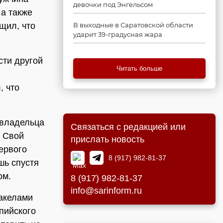
девочки под Энгельсом
 а также
щил, что
В выходные в Саратовской области
ударит 39-градусная жара
сти другой
Читать больше
, что
 владельца
Связаться с редакцией или
. Свой
прислать новость
первого
8 (917) 982-81-37
шь спустя
ом.
8 (917) 982-81-37
info@sarinform.ru
факелами
пийского