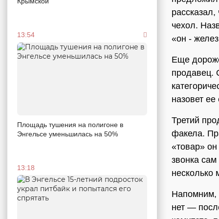
Крымской
рассказал,
чехол. Наз
13:54
«он - желе
Еще дороже
продавец. 
категориче
назовет ее 
Третий про
Площадь тушения на полигоне в
факела. Пр
Энгельсе уменьшилась на 50%
«товар» он
звонка сам
13:18
несколько 
Напомним, 
нет — посл