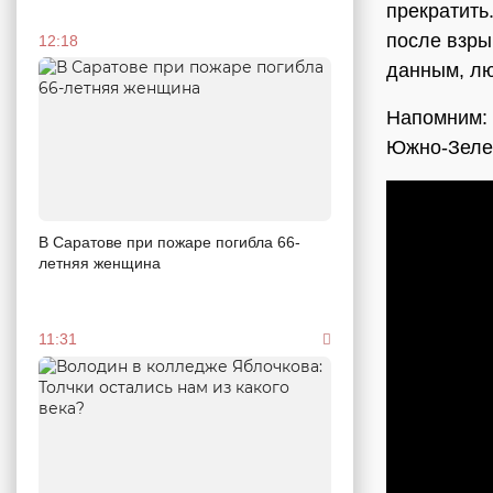
прекратить
после взры
12:18
данным, лю
Напомним: 
Южно-Зелен
В Саратове при пожаре погибла 66-
летняя женщина
11:31