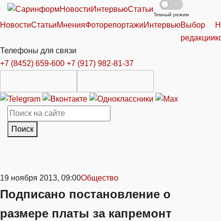
Новости
Интервью
Статьи
Темный режим
Новости
Статьи
Мнения
Фоторепортажи
Интервью
Выбор
Н
редакции
к
Телефоны для связи
+7 (8452) 659-600
+7 (917) 982-81-37
Поиск
19 ноября 2013, 09:00
Общество
Подписано постановление о
размере платы за капремонт