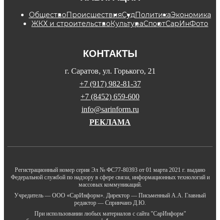
Общество
Происшествия
Суд
Политика
Экономика
ЖКХ и строительство
Культура
Спорт
СарИнФото
КОНТАКТЫ
г. Саратов, ул. Горького, 21
+7 (917) 982-81-37
+7 (8452) 659-600
info@sarinform.ru
РЕКЛАМА
Регистрационный номер серия Эл № ФС77-80393 от 01 марта 2021 г. выдано
Федеральной службой по надзору в сфере связи, информационных технологий и
массовых коммуникаций.
Учредитель — ООО «СарИнформ». Директор — Письменный А.А. Главный
редактор — Спринчанэ Д.Ю.
При использовании любых материалов с сайта "СарИнформ"