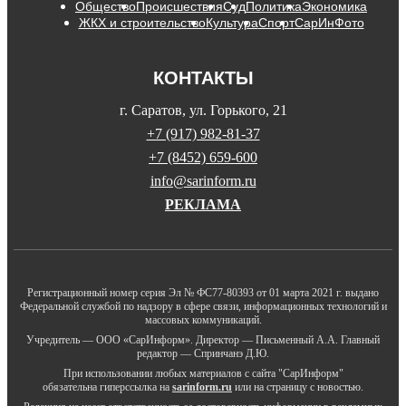
Общество
Происшествия
Суд
Политика
Экономика
ЖКХ и строительство
Культура
Спорт
СарИнФото
КОНТАКТЫ
г. Саратов, ул. Горького, 21
+7 (917) 982-81-37
+7 (8452) 659-600
info@sarinform.ru
РЕКЛАМА
Регистрационный номер серия Эл № ФС77-80393 от 01 марта 2021 г. выдано
Федеральной службой по надзору в сфере связи, информационных технологий и
массовых коммуникаций.
Учредитель — ООО «СарИнформ». Директор — Письменный А.А. Главный
редактор — Спринчанэ Д.Ю.
При использовании любых материалов с сайта "СарИнформ"
обязательна гиперссылка на
sarinform.ru
или на страницу с новостью.