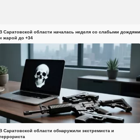
В Саратовской области началась неделя со слабыми дождям
и жарой до +34
В Саратовской области обнаружили экстремиста и
террориста