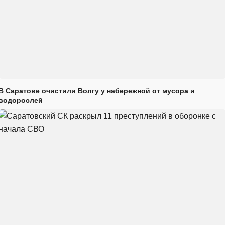
В Саратове очистили Волгу у набережной от мусора и
водорослей