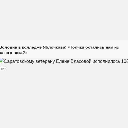
Володин в колледже Яблочкова: «Толчки остались нам из
какого века?»