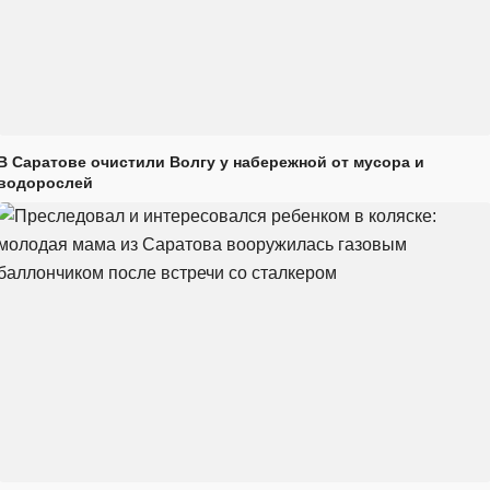
В Саратове очистили Волгу у набережной от мусора и
водорослей