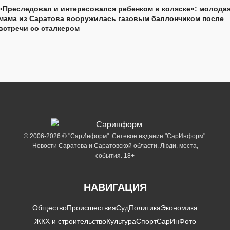
«Преследовал и интересовался ребенком в коляске»: молода
мама из Саратова вооружилась газовым баллончиком после
встречи со сталкером
© 2006-2026 © "СарИнформ". Сетевое издание "СарИнформ".
Новости Саратова и Саратовской области. Люди, места,
события. 18+
НАВИГАЦИЯ
Общество
Происшествия
Суд
Политика
Экономика
ЖКХ и строительство
Культура
Спорт
СарИнФото