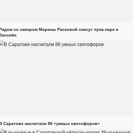
Рядом со сквером Марины Расковой снесут луна-парк и
бассейн
В Саратове насчитали 86 «умных светофоров»