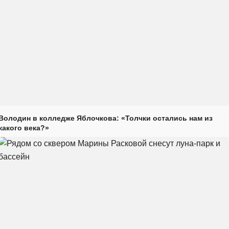
Володин в колледже Яблочкова: «Толчки остались нам из
какого века?»