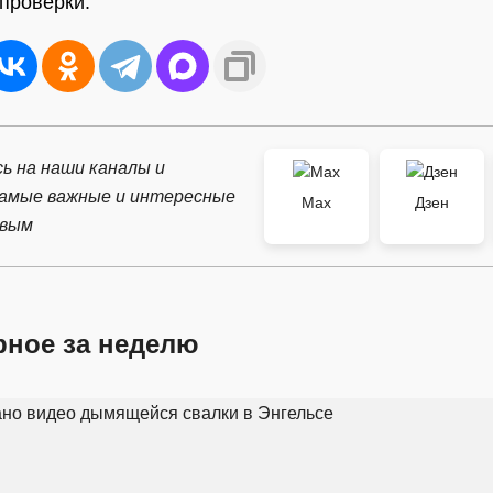
проверки.
ь на наши каналы и
самые важные и интересные
Max
Дзен
рвым
рное за неделю