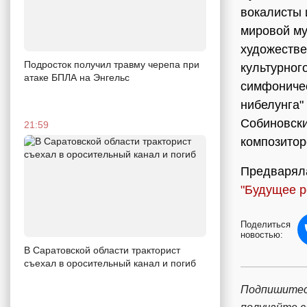
вокалисты 
мировой му
художестве
Подросток получил травму черепа при
культурног
атаке БПЛА на Энгельс
симфоничес
нибелунга"
Собиновски
21:59
композитор
Предварял
"Будущее р
Поделиться
новостью:
В Саратовской области тракторист
съехал в оросительный канал и погиб
Подпишитес