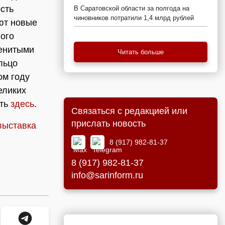
сть
В Саратовской области за полгода на
чиновников потратили 1,4 млрд рублей
ют новые
ого
менитыми
Читать больше
льцо
ом году
еликих
ать
здесь
.
Связаться с редакцией или
прислать новость
выставка
8 (917) 982-81-37
8 (917) 982-81-37
info@sarinform.ru