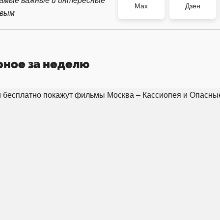
самые важные и интересные
Max
Дзен
рвым
рное за неделю