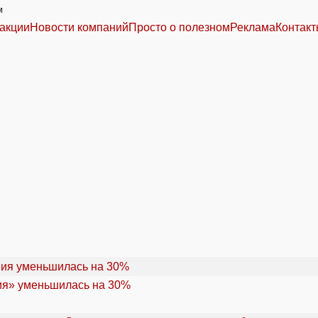
м
акции
Новости компаний
Просто о полезном
Реклама
Контак
ия» уменьшилась на 30%