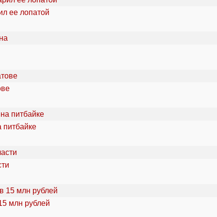
ил ее лопатой
ове
а питбайке
сти
15 млн рублей