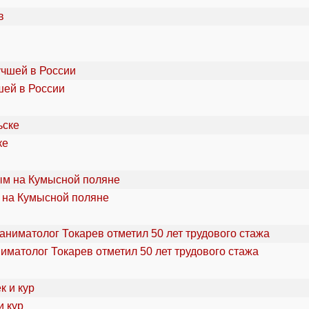
шей в России
ке
 на Кумысной поляне
ниматолог Токарев отметил 50 лет трудового стажа
и кур