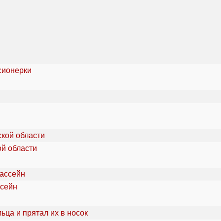
сионерки
ой области
ссейн