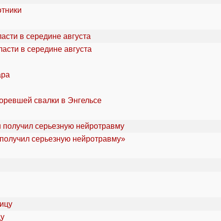
отники
асти в середине августа
ара
горевшей свалки в Энгельсе
«получил серьезную нейротравму»
цу