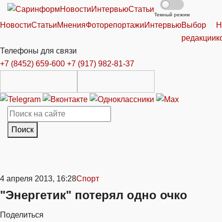
Новости
Интервью
Статьи
Темный режим
Новости
Статьи
Мнения
Фоторепортажи
Интервью
Выбор
Н
редакции
к
Телефоны для связи
+7 (8452) 659-600
+7 (917) 982-81-37
Поиск
4 апреля 2013, 16:28
Спорт
"Энергетик" потерял одно очко
Поделиться