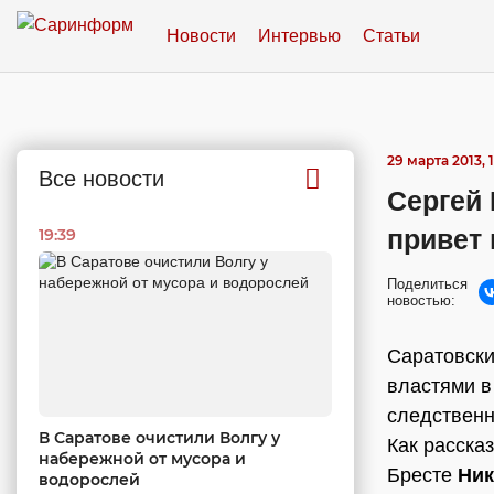
Новости
Интервью
Статьи
29 марта 2013, 
Все новости
Сергей
привет
19:39
Поделиться
новостью:
Саратовск
властями 
следственн
В Саратове очистили Волгу у
Как расска
набережной от мусора и
Бресте
Ник
водорослей