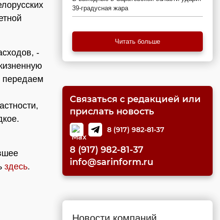
елорусских
39-градусная жара
етной
Читать больше
сходов, -
 жизненную
и передаем
Связаться с редакцией или
астности,
прислать новость
дкое.
8 (917) 982-81-37
8 (917) 982-81-37
вшее
info@sarinform.ru
ь
здесь
.
Новости компаний