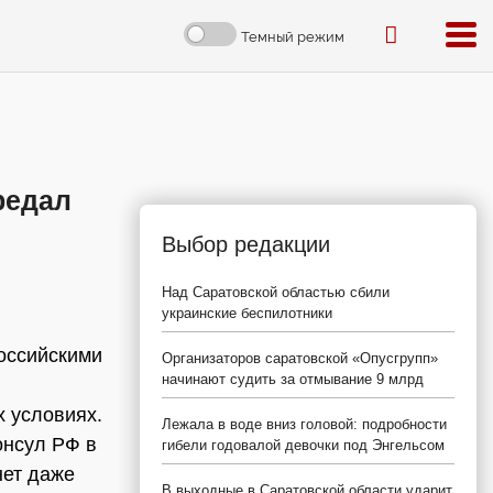
Темный режим
редал
Выбор редакции
Над Саратовской областью сбили
украинские беспилотники
оссийскими
Организаторов саратовской «Опусгрупп»
начинают судить за отмывание 9 млрд
х условиях.
Лежала в воде вниз головой: подробности
онсул РФ в
гибели годовалой девочки под Энгельсом
нет даже
В выходные в Саратовской области ударит