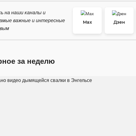
ь на наши каналы и
самые важные и интересные
Max
Дзен
рвым
рное за неделю