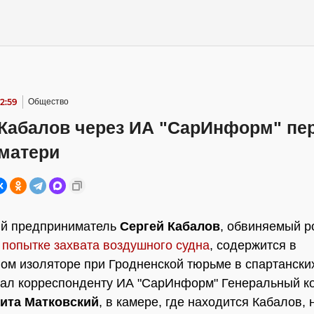
12:59
Общество
 Кабалов через ИА "СарИнформ" пе
 матери
ий предприниматель
Сергей Кабалов
, обвиняемый р
в
попытке захвата воздушного судна
, содержится в
ом изоляторе при Гродненской тюрьме в спартански
зал корреспонденту ИА "СарИнформ" Генеральный к
ита Матковский
, в камере, где находится Кабалов, 