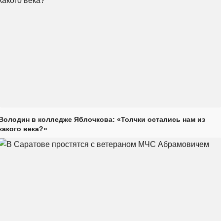
Володин в колледже Яблочкова: «Толчки остались нам из
какого века?»