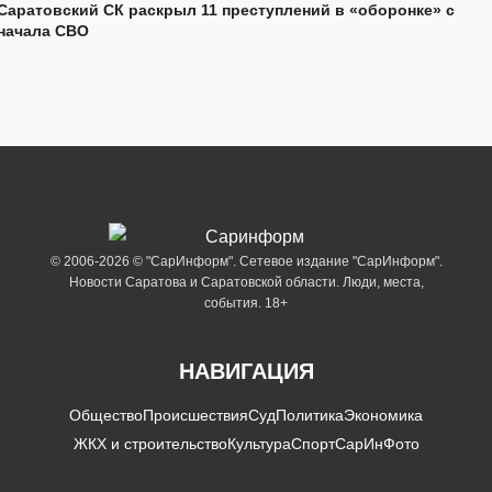
Саратовский СК раскрыл 11 преступлений в «оборонке» с
начала СВО
© 2006-2026 © "СарИнформ". Сетевое издание "СарИнформ".
Новости Саратова и Саратовской области. Люди, места,
события. 18+
НАВИГАЦИЯ
Общество
Происшествия
Суд
Политика
Экономика
ЖКХ и строительство
Культура
Спорт
СарИнФото