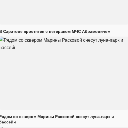
В Саратове простятся с ветераном МЧС Абрамовичем
Рядом со сквером Марины Расковой снесут луна-парк и
бассейн