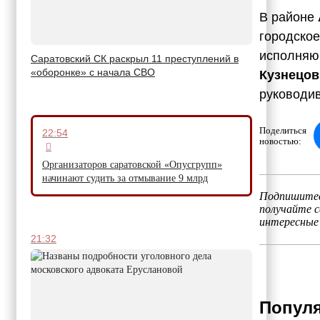
В районе
городское
исполняющ
Саратовский СК раскрыл 11 преступлений в
«оборонке» с начала СВО
Кузнецов
руководив
Поделиться
22:54
новостью:
Организаторов саратовской «Опусгрупп»
начинают судить за отмывание 9 млрд
Подпишитес
получайте 
интересные
21:32
Популя