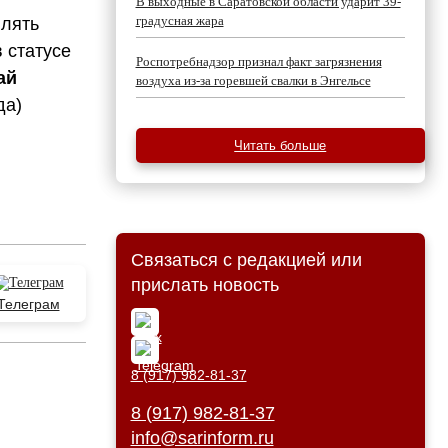
В выходные в Саратовской области ударит 39-
градусная жара
влять
 статусе
Роспотребнадзор признал факт загрязнения
ай
воздуха из-за горевшей свалки в Энгельсе
да)
Читать больше
Связаться с редакцией или
прислать новость
Телеграм
8 (917) 982-81-37
8 (917) 982-81-37
info@sarinform.ru