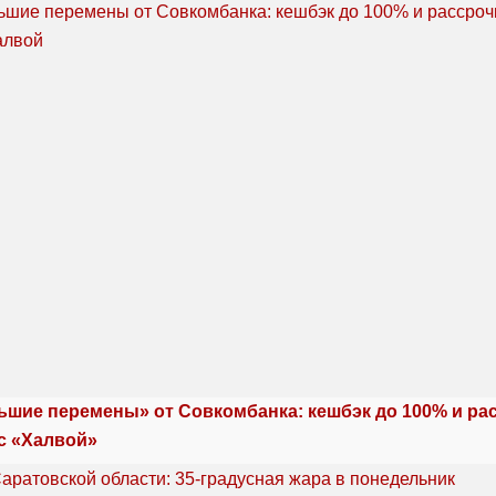
ьшие перемены» от Совкомбанка: кешбэк до 100% и ра
с «Халвой»