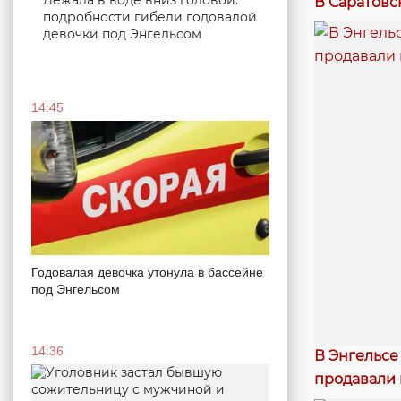
Лежала в воде вниз головой:
В Саратовс
подробности гибели годовалой
девочки под Энгельсом
14:45
Годовалая девочка утонула в бассейне
под Энгельсом
14:36
В Энгельсе
продавали