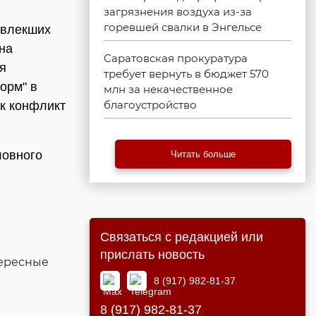
загрязнения воздуха из-за
горевшей свалки в Энгельсе
овлекших
на
Саратовская прокуратура
я
требует вернуть в бюджет 570
орм" в
млн за некачественное
благоустройство
ик конфликт
ловного
Читать больше
Связаться с редакцией или
прислать новость
тересные
8 (917) 982-81-37
8 (917) 982-81-37