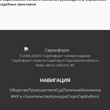
судебных приставов
© 2006-2026 © "СарИнформ". Сетевое издание
"СарИнформ". Новости Саратова и Саратовской области.
Люди, места, события. 18+
НАВИГАЦИЯ
Общество
Происшествия
Суд
Политика
Экономика
ЖКХ и строительство
Культура
Спорт
СарИнФото