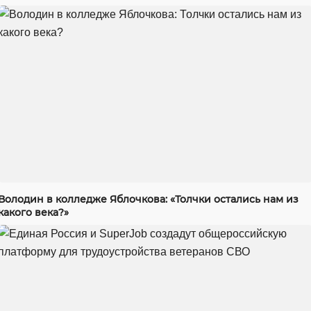
Володин в колледже Яблочкова: «Толчки остались нам из
какого века?»