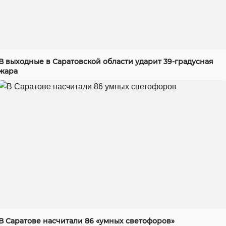
В выходные в Саратовской области ударит 39-градусная
жара
В Саратове насчитали 86 «умных светофоров»