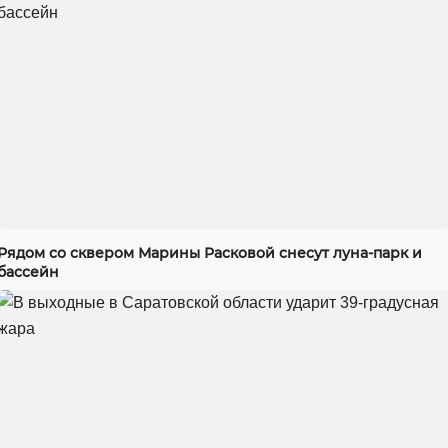
Рядом со сквером Марины Расковой снесут луна-парк и
бассейн