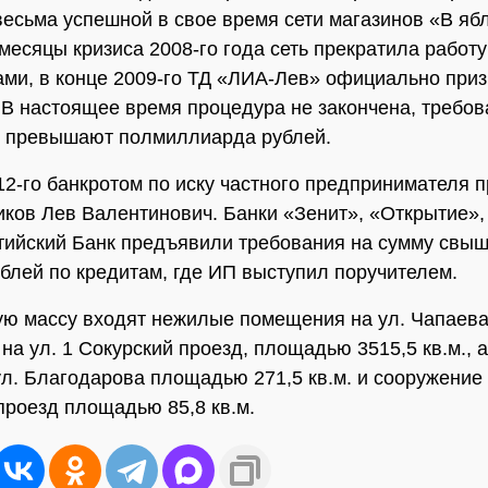
весьма успешной в свое время сети магазинов «В ябл
месяцы кризиса 2008-го года сеть прекратила работу
ами, в конце 2009-го ТД «ЛИА-Лев» официально при
 В настоящее время процедура не закончена, требо
в превышают полмиллиарда рублей.
12-го банкротом по иску частного предпринимателя п
ов Лев Валентинович. Банки «Зенит», «Открытие»,
тийский Банк предъявили требования на сумму свы
ублей по кредитам, где ИП выступил поручителем.
ую массу входят нежилые помещения на ул. Чапае
, на ул. 1 Сокурский проезд, площадью 3515,5 кв.м., 
ул. Благодарова площадью 271,5 кв.м. и сооружение 
проезд площадью 85,8 кв.м.