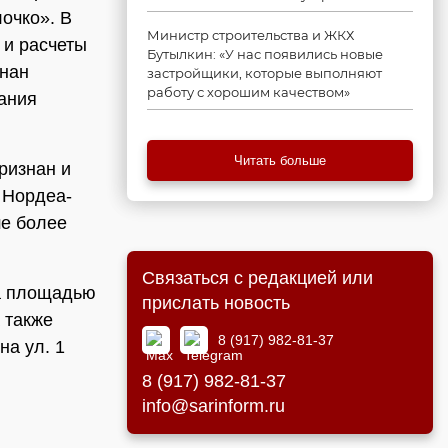
очко». В
Министр строительства и ЖКХ
 и расчеты
Бутылкин: «У нас появились новые
знан
застройщики, которые выполняют
работу с хорошим качеством»
вания
Читать больше
ризнан и
 Нордеа-
ше более
Связаться с редакцией или
ва площадью
прислать новость
а также
8 (917) 982-81-37
на ул. 1
8 (917) 982-81-37
info@sarinform.ru