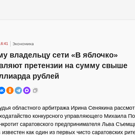
16:41
Экономика
у владельцу сети «В яблочко»
вляют претензии на сумму свыше
ллиарда рублей
судья областного арбитража Ирина Сенякина рассмот
ходатайство конкурсного управляющего Михаила По
нкротит саратовского предпринимателя Льва Съемщи
известен как один из первых чисто саратовских рит