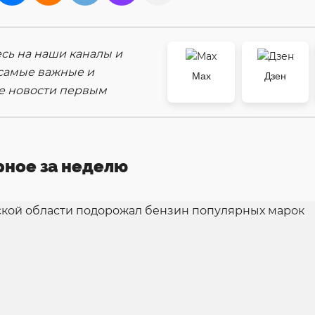
ь на наши каналы и
самые важные и
Max
Дзен
е новости первым
рное за неделю