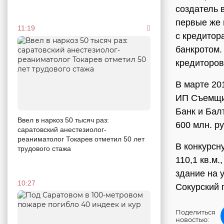
создатель 
первые же 
11:19
с кредитор
банкротом.
кредиторо
В марте 20
ИП Съемщик
Банк и Бал
Ввел в наркоз 50 тысяч раз:
600 млн. р
саратовский анестезиолог-
реаниматолог Токарев отметил 50 лет
В конкурсн
трудового стажа
110,1 кв.м.
здание на 
10:27
Сокурский 
Поделиться
новостью: