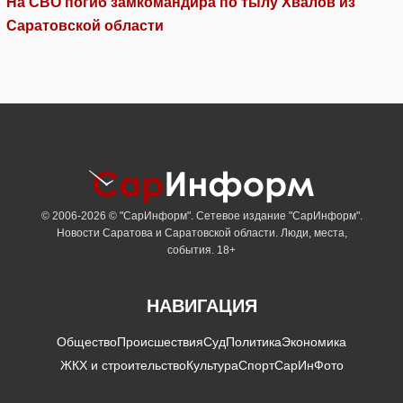
На СВО погиб замкомандира по тылу Хвалов из
Саратовской области
© 2006-2026 © "СарИнформ". Сетевое издание "СарИнформ".
Новости Саратова и Саратовской области. Люди, места,
события. 18+
НАВИГАЦИЯ
Общество
Происшествия
Суд
Политика
Экономика
ЖКХ и строительство
Культура
Спорт
СарИнФото