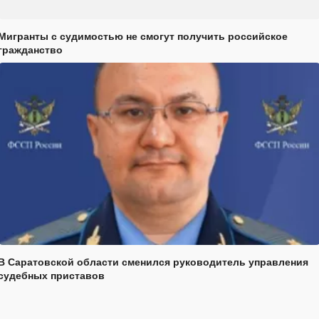
Мигранты с судимостью не смогут получить российское
гражданство
В Саратовской области сменился руководитель управления
судебных приставов