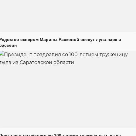
Рядом со сквером Марины Расковой снесут луна-парк и
бассейн
Президент поздравил со 100-летием труженицу тыла из