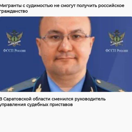
Мигранты с судимостью не смогут получить российское
гражданство
В Саратовской области сменился руководитель
управления судебных приставов