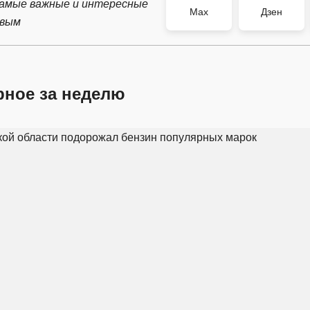
самые важные и интересные
Max
Дзен
рвым
рное за неделю