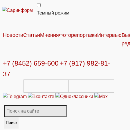
Темный режим
Новости
Статьи
Мнения
Фоторепортажи
Интервью
Вы
ре
+7 (8452) 659-600
+7 (917) 982-81-
37
Поиск