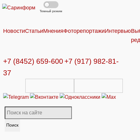
Темный режим
Новости
Статьи
Мнения
Фоторепортажи
Интервью
Вы
ре
+7 (8452) 659-600
+7 (917) 982-81-
37
Поиск