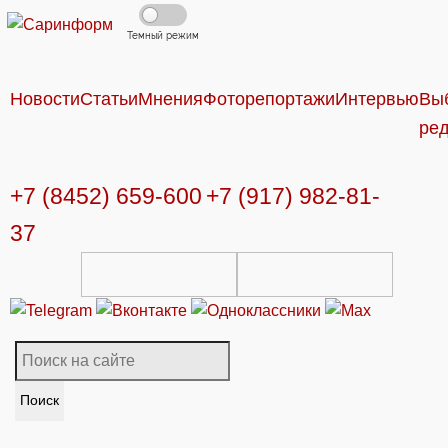
Темный режим
Новости
Статьи
Мнения
Фоторепортажи
Интервью
Вы
ре
+7 (8452) 659-600
+7 (917) 982-81-
37
Поиск