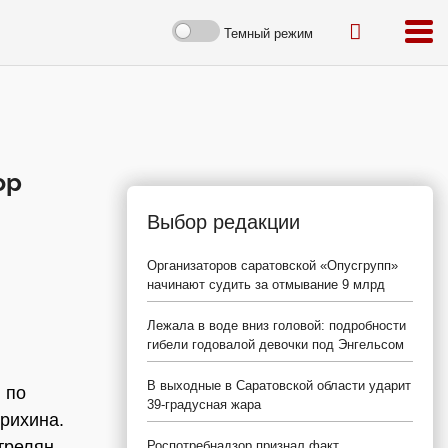
Темный режим
ор
Выбор редакции
Организаторов саратовской «Опусгрупп»
начинают судить за отмывание 9 млрд
Лежала в воде вниз головой: подробности
гибели годовалой девочки под Энгельсом
В выходные в Саратовской области ударит
 по
39-градусная жара
рихина.
трелян
Роспотребнадзор признал факт