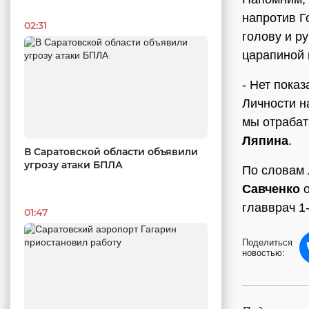
напротив Г
02:31
голову и р
царапиной 
- Нет показ
Личности н
мы отрабат
Ляпина
.
В Саратовской области объявили
угрозу атаки БПЛА
По словам 
Савченко
о
главврач 1
01:47
Поделиться
новостью: