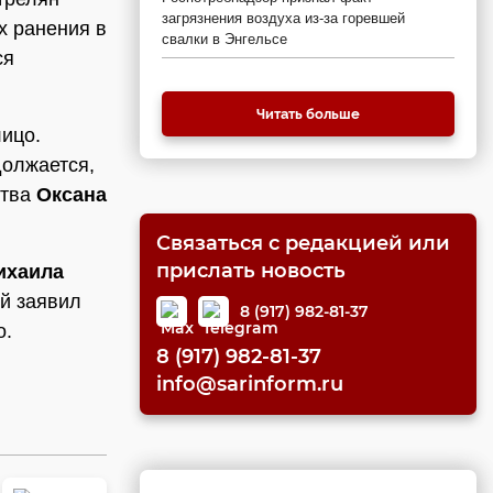
загрязнения воздуха из-за горевшей
х ранения в
свалки в Энгельсе
ся
Читать больше
лицо.
должается,
ства
Оксана
Связаться с редакцией или
прислать новость
ихаила
й заявил
8 (917) 982-81-37
о.
8 (917) 982-81-37
info@sarinform.ru