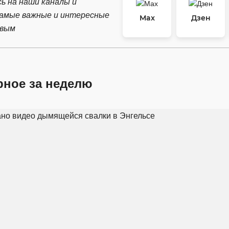
ь на наши каналы и
самые важные и интересные
Max
Дзен
рвым
рное за неделю