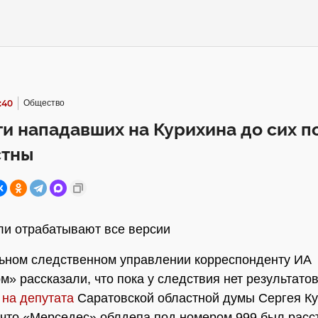
:40
Общество
и нападавших на Курихина до сих п
стны
и отрабатывают все версии
ьном следственном управлении корреспонденту ИА
» рассказали, что пока у следствия нет результатов
на депутата
Саратовской областной думы Сергея Ку
что «Мерседес» облдепа под номером 999 был расс