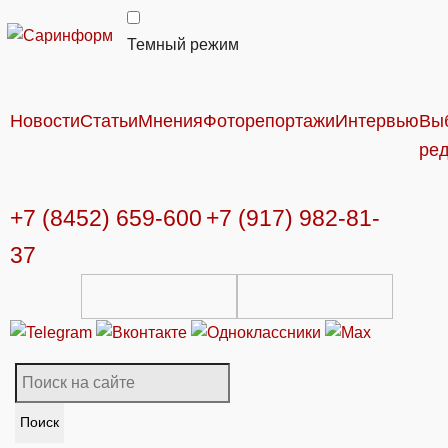
Темный режим
Новости
Статьи
Мнения
Фоторепортажи
Интервью
Вы
ре
+7 (8452) 659-600
+7 (917) 982-81-
37
Поиск