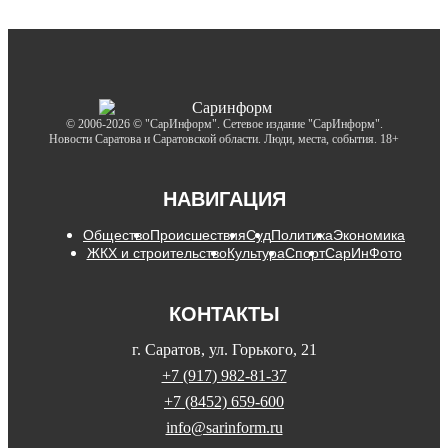
© 2006-2026 © "СарИнформ". Сетевое издание "СарИнформ".
Новости Саратова и Саратовской области. Люди, места, события. 18+
НАВИГАЦИЯ
Общество
Происшествия
Суд
Политика
Экономика
ЖКХ и строительство
Культура
Спорт
СарИнФото
КОНТАКТЫ
г. Саратов, ул. Горького, 21
+7 (917) 982-81-37
+7 (8452) 659-600
info@sarinform.ru