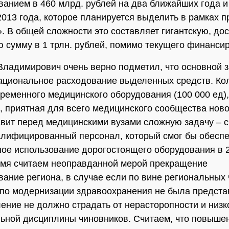
анием в 460 млрд. рублей на два ближайших года и 
2013 года, которое планируется выделить в рамках п
. В общей сложности это составляет гигантскую, до
 сумму в 1 трлн. рублей, помимо текущего финанси
ладимирович очень верно подметил, что основной 
ациональное расходование выделенных средств. К
временного медицинского оборудования (100 000 ед),
, приятная для всего медицинского сообщества ново
авит перед медицинскими вузами сложную задачу – 
алифицированный персонал, который смог бы обеспе
ое использование дорогостоящего оборудования в 2
емя считаем неоправданной мерой прекращение
ание региона, в случае если по вине региональных
по модернизации здравоохранения не была предста
ление не должно страдать от нерасторопности и низк
ьной дисциплины чиновников. Считаем, что повыше