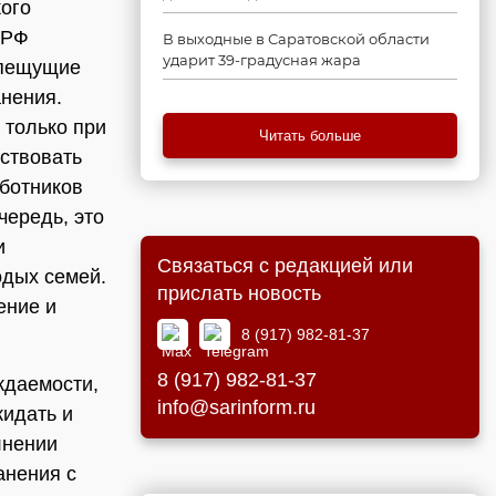
кого
 РФ
В выходные в Саратовской области
ударит 39-градусная жара
епещущие
нения.
 только при
Читать больше
тствовать
ботников
чередь, это
и
Связаться с редакцией или
одых семей.
прислать новость
ение и
8 (917) 982-81-37
8 (917) 982-81-37
ждаемости,
info@sarinform.ru
жидать и
лнении
анения с