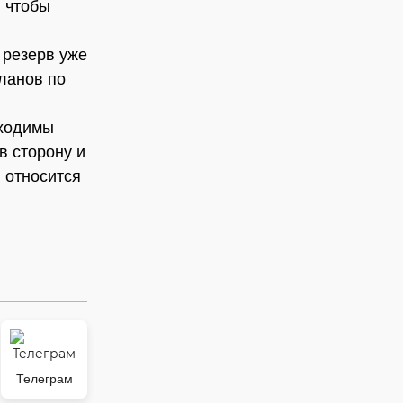
, чтобы
 резерв уже
ланов по
бходимы
в сторону и
 относится
Телеграм