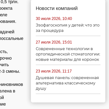
0,5 трлн.
Новости компаний
роекта
селе
30 июля 2026, 10:40
рования.
Эзофагоскопия у детей: что это
за процедура
задачей
олоссальные
27 июля 2026, 15:01
Современные технологии в
сть,
ортопедической стоматологии:
срочно
новые материалы для коронок
чить
-3 смены.
23 июля 2026, 11:17
Душевая панель: современная
альтернатива классическому
 чиновников
душу
влена в
ой
ние