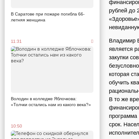
финансиров
рублей до 
В Саратове при пожаре погибла 66-
«Здоровье»
летняя женщина
невиданную
Владимир В
11:31
является р
закупки со
безусловно
которая ст
обучить кв
рациональн
Володин в колледже Яблочкова:
В то же вр
«Толчки остались нам из какого века?»
финансиров
программа 
срок. Насе
10:50
исполнител