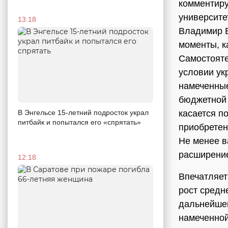
комментиру
университе
13:18
Владимир 
моменты, к
Самостояте
условии ук
намеченные
бюджетной 
касается п
В Энгельсе 15-летний подросток украл
питбайк и попытался его «спрятать»
приобретен
Не менее в
расширение
12:18
Впечатляет
рост средн
дальнейшег
намеченной