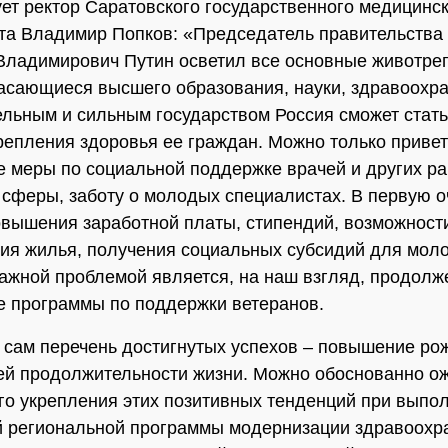
ет ректор Саратовского государственного медицинс
та Владимир Попков: «Председатель правительства
Владимирович Путин осветил все основные животр
асающиеся высшего образования, науки, здравоохра
льным и сильным государством Россия сможет стать
репления здоровья ее граждан. Можно только приве
 меры по социальной поддержке врачей и других ра
сферы, заботу о молодых специалистах. В первую о
овышения заработной платы, стипендий, возможност
ия жилья, получения социальных субсидий для мол
ажной проблемой является, на наш взгляд, продолж
 программы по поддержки ветеранов.
 сам перечень достигнутых успехов – повышение ро
ей продолжительности жизни. Можно обоснованно о
о укрепления этих позитивных тенденций при выпо
 региональной программы модернизации здравоохр