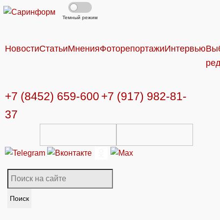
Темный режим
Новости
Статьи
Мнения
Фоторепортажи
Интервью
Вы
ре
+7 (8452) 659-600
+7 (917) 982-81-
37
Поиск