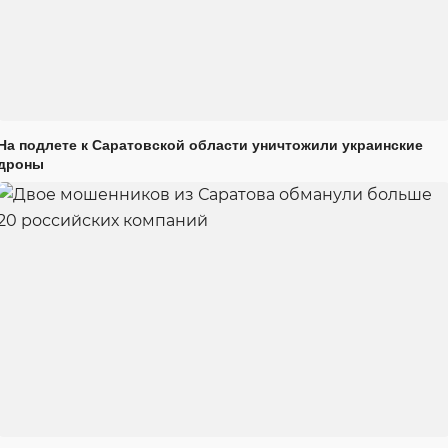
На подлете к Саратовской области уничтожили украинские
дроны