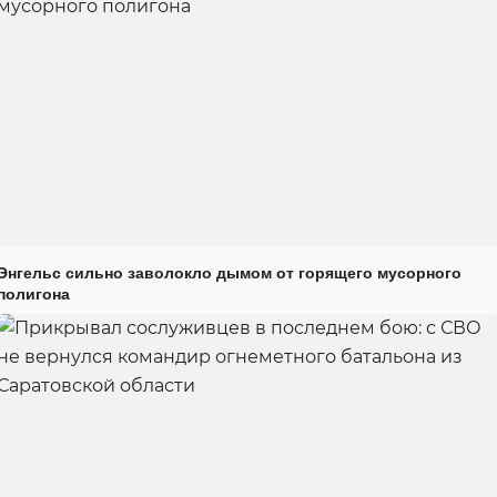
Энгельс сильно заволокло дымом от горящего мусорного
полигона