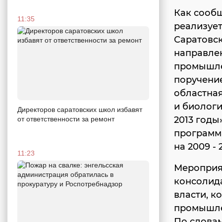
Как сообщ
11:35
реализует
Саратовск
направле
промышлен
поручение
областна
и биологи
Директоров саратовских школ избавят
2013 годы
от ответственности за ремонт
программ
на 2009 - 
11:23
Мероприя
консолид
власти, к
промышле
По слова