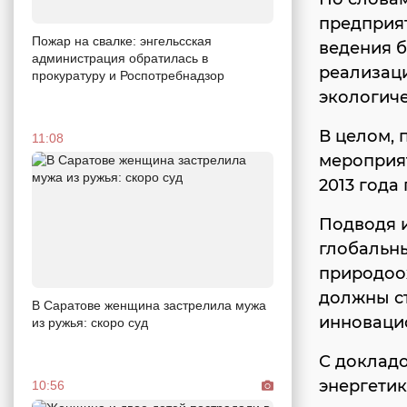
предприя
Пожар на свалке: энгельсская
ведения б
администрация обратилась в
реализац
прокуратуру и Роспотребнадзор
экологиче
В целом, 
11:08
мероприя
2013 года
Подводя и
глобальн
природоо
должны с
В Саратове женщина застрелила мужа
инноваци
из ружья: скоро суд
С доклад
энергетик
10:56