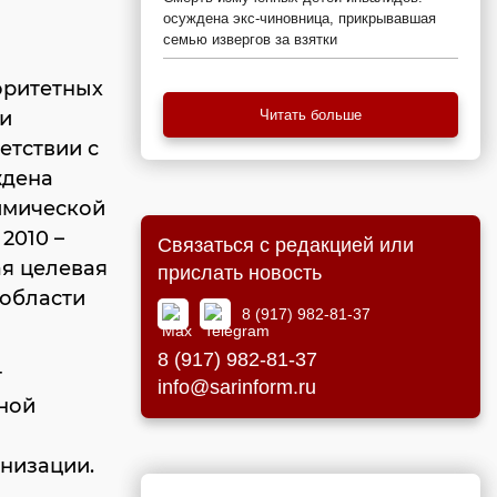
осуждена экс-чиновница, прикрывавшая
семью извергов за взятки
оритетных
ии
Читать больше
етствии с
ждена
имической
2010 –
Связаться с редакцией или
ая целевая
прислать новость
 области
8 (917) 982-81-37
8 (917) 982-81-37
т
info@sarinform.ru
ной
низации.