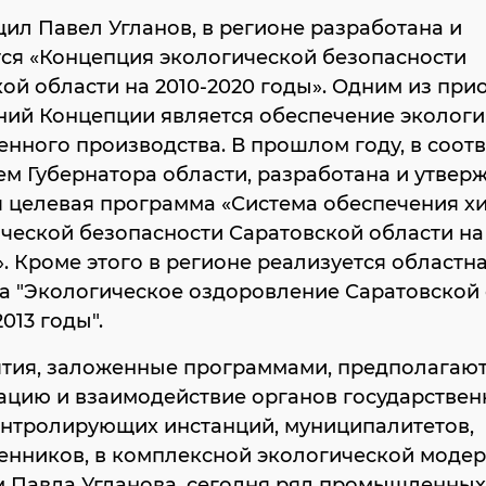
ил Павел Угланов, в регионе разработана и
ся «Концепция экологической безопасности
ой области на 2010-2020 годы». Одним из при
ний Концепции является обеспечение эколог
ного производства. В прошлом году, в соотв
м Губернатора области, разработана и утвер
я целевая программа «Система обеспечения х
ческой безопасности Саратовской области на 
». Кроме этого в регионе реализуется областн
а "Экологическое оздоровление Саратовской
2013 годы".
тия, заложенные программами, предполагаю
ацию и взаимодействие органов государствен
онтролирующих инстанций, муниципалитетов,
нников, в комплексной экологической модер
м Павла Угланова, сегодня ряд промышленных