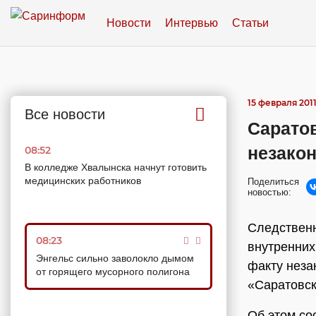
Новости
Интервью
Статьи
15 февраля 2011
Все новости
Сарато
незако
08:52
В колледже Хвалынска начнут готовить
медицинских работников
Поделиться
новостью:
Следствен
08:23
внутренних
Энгельс сильно заволокло дымом
факту неза
от горящего мусорного полигона
«Саратовск
Об этом со