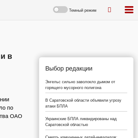
Темный режим
и в
Выбор редакции
Энгельс сильно заволокло дымом от
горящего мусорного полигона
ении
В Саратовской области объявили угрозу
атаки БПЛА
ло по
ства ОАО
Украинские БПЛА ликвидированы над
Саратовской областью
Смерть измученных детей-инвалидов: