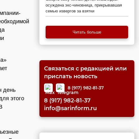
осуждена экс-чиновница, прикрывавшая
семью извергов за взятки
омпании-
необходимой
да
Читать больше
ии
иа»
ает
Связаться с редакцией или
прислать новость
8 (917) 982-81-37
н день
для этого
8 (917) 982-81-37
В
info@sarinform.ru
рьезные