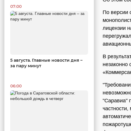
07:00
По версии 
монополист
лицензии н
перегружал
авиационны
В результа
5 августа. Главные новости дня –
незаконно 
за пару минут
«Коммерсан
"Требовани
06:00
невозможно
"Саравиа" 
частности,
автоматиче
пожаротуше