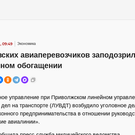
, 09:49
Экономика
вских авиаперевозчиков заподозрил
нном обогащении
ное управление при Приволжском линейном управл
 дел на транспорте (ЛУВДТ) возбудило уголовное де
конного предпринимательства в отношении руковод
ие авиалинии».
общила пресс-служба милицейского ведомства.