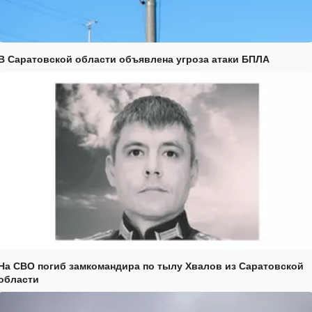
В Саратовской области объявлена угроза атаки БПЛА
На СВО погиб замкомандира по тылу Хвалов из Саратовской
области