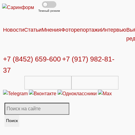
Темный режим
Новости
Статьи
Мнения
Фоторепортажи
Интервью
Вы
ре
+7 (8452) 659-600
+7 (917) 982-81-
37
Поиск