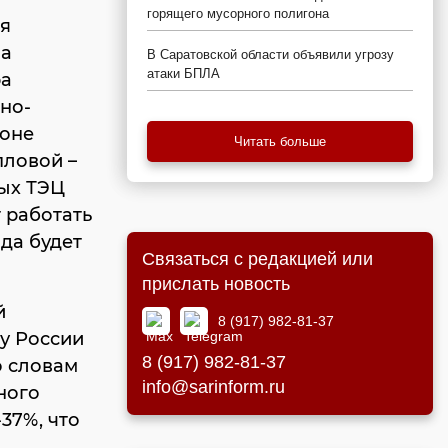
горящего мусорного полигона
я
на
В Саратовской области объявили угрозу
атаки БПЛА
ра
но-
йоне
Читать больше
пловой –
ных ТЭЦ
т работать
ода будет
Связаться с редакцией или
прислать новость
й
8 (917) 982-81-37
у России
8 (917) 982-81-37
о словам
info@sarinform.ru
ного
37%, что