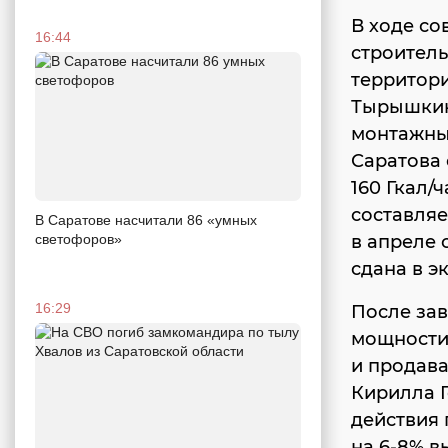
В ходе с
16:44
строитель
территори
Тырышкин
монтажны
Саратова 
160 Гкал/
составляе
В Саратове насчитали 86 «умных
в апреле 
светофоров»
сдана в э
16:29
После за
мощности 
и продава
Кирилла 
действия 
на 6-8% в