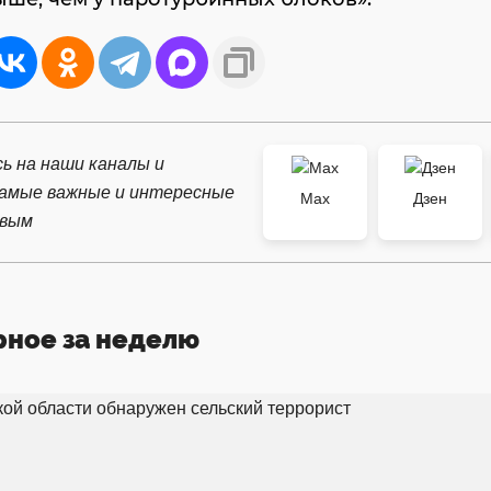
ь на наши каналы и
самые важные и интересные
Max
Дзен
рвым
рное за неделю