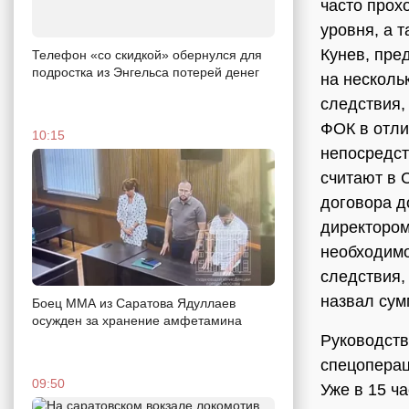
часто прох
уровня, а 
Кунев, пре
Телефон «со скидкой» обернулся для
подростка из Энгельса потерей денег
на несколь
следствия,
ФОК в отли
10:15
непосредст
считают в 
договора д
директором
необходимо
следствия,
назвал сум
Боец ММА из Саратова Ядуллаев
осужден за хранение амфетамина
Руководств
спецоперац
09:50
Уже в 15 ч