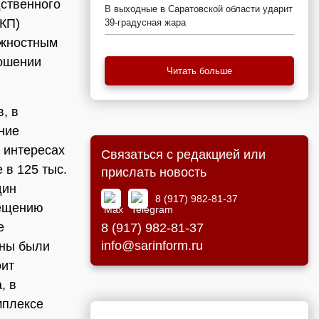
дственного
В выходные в Саратовской области ударит
СКП)
39-градусная жара
лжностным
ношении
Читать больше
, в
ние
в интересах
Связаться с редакцией или
 в 125 тыс.
прислать новость
дин
8 (917) 982-81-37
мещению
е
8 (917) 982-81-37
info@sarinform.ru
жны были
оит
, в
мплексе