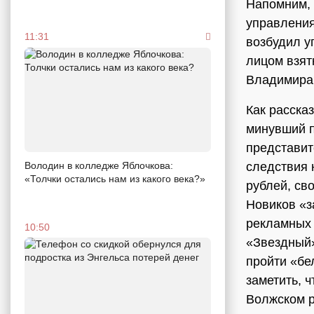
Напомним, 
управления
11:31
возбудил у
лицом взят
Владимира
Как расска
минувший п
представит
следствия 
Володин в колледже Яблочкова:
«Толчки остались нам из какого века?»
рублей, св
Новиков «з
рекламных 
10:50
«Звездный»
пройти «бе
заметить, 
Волжском р