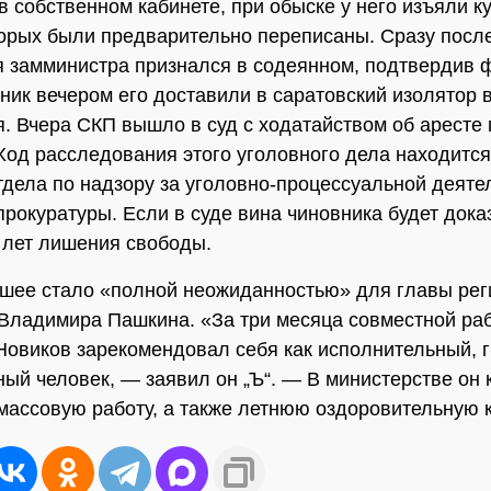
в собственном кабинете, при обыске у него изъяли к
орых были предварительно переписаны. Сразу посл
 замминистра признался в содеянном, подтвердив ф
ник вечером его доставили в саратовский изолятор 
. Вчера СКП вышло в суд с ходатайством об аресте
Ход расследования этого уголовного дела находится
тдела по надзору за уголовно-процессуальной деят
прокуратуры. Если в суде вина чиновника будет дока
5 лет лишения свободы.
ее стало «полной неожиданностью» для главы рег
Владимира Пашкина. «За три месяца совместной ра
овиков зарекомендовал себя как исполнительный, 
ный человек, — заявил он „Ъ“. — В министерстве он
массовую работу, а также летнюю оздоровительную 