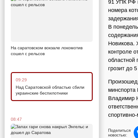
91 УПК РФ 
номера кот
задержания
В понедель
содержания
Новикова. 
На саратовском вокзале локомотив
контроле о
сошел с рельсов
областной 
грозит до 
09:29
Произошедш
Над Саратовской областью сбили
минспорта 
украинские беспилотники
Владимир Н
ответствен
спортивно-
08:47
Поделиться
новостью: