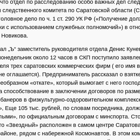
что отдел по расследованию особо важных дел сле
 следственного комитета по Саратовской области (
головное дело по ч. 1 ст. 290 УК РФ («Получение до
ки с использованием служебных полномочий») в от
 Новикова.
зал „Ъ“ заместитель руководителя отдела Денис Кунев
онедельник около 12 часов в СКП поступило заявле
еля трех саратовских коммерческих фирм ( его имя 
не оглашается). Предприниматель рассказал о взятке
оеобразном «откате», который вымогает с него госпо
а способствование в заключении договоров по раз
банеров в физкультурно-оздоровительном комплекс
, Еще 105 тыс. рублей, по словам посредника, дол
лыми», по официальным договорам с минспорта. Ст
что «Звездный» расположен в самом центре Саратова
айоне, рядом с набережной Космонавтов. В этом ко