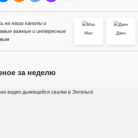
ь на наши каналы и
самые важные и интересные
Max
Дзен
рвым
рное за неделю