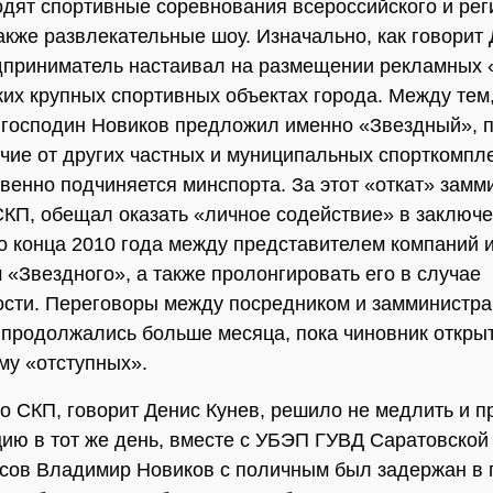
одят спортивные соревнования всероссийского и ре
также развлекательные шоу. Изначально, как говорит
дприниматель настаивал на размещении рекламных 
ких крупных спортивных объектах города. Между тем
 господин Новиков предложил именно «Звездный», п
чие от других частных и муниципальных спорткомпл
венно подчиняется минспорта. За этот «откат» замми
СКП, обещал оказать «личное содействие» в заключ
о конца 2010 года между представителем компаний 
 «Звездного», а также пролонгировать его в случае
сти. Переговоры между посредником и замминистра,
 продолжались больше месяца, пока чиновник откры
му «отступных».
о СКП, говорит Денис Кунев, решило не медлить и п
ию в тот же день, вместе с УБЭП ГУВД Саратовской 
асов Владимир Новиков с поличным был задержан в п