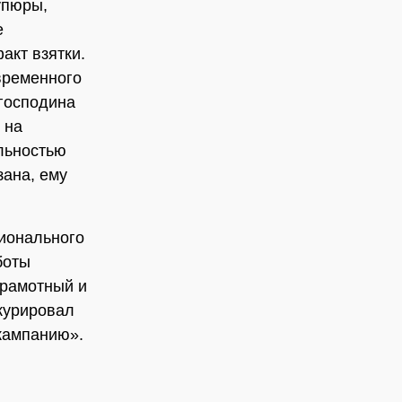
упюры,
е
акт взятки.
временного
 господина
 на
ельностью
зана, ему
ионального
боты
грамотный и
 курировал
кампанию».