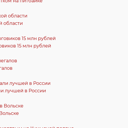
тком на питбайке
й области
овиков 15 млн рублей
галов
и лучшей в России
 Вольске