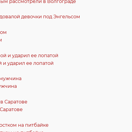
вым рассмотрели в Волгограде
одовалой девочки под Энгельсом
м
 и ударил ее лопатой
мужчина
 Саратове