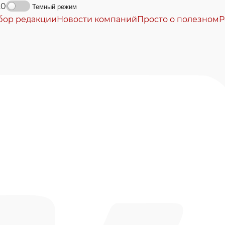
20
Темный режим
бор редакции
Новости компаний
Просто о полезном
Р