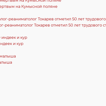
ертвым на Кумысной поляне
ог-реаниматолог Токарев отметил 50 лет трудового с
ндеек и кур
малыша