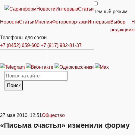
Новости
Интервью
Статьи
Темный режим
Новости
Статьи
Мнения
Фоторепортажи
Интервью
Выбор
Н
редакции
к
Телефоны для связи
+7 (8452) 659-600
+7 (917) 982-81-37
Поиск
27 мая 2010, 12:51
Общество
«Письма счастья» изменили форму